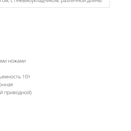
гом, с пневмоукладчиком, различной длины
ыми ножами
ъемность 10т
онная
ый приводной)