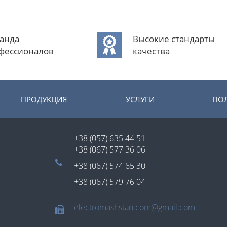
анда
Высокие стандарты
фессионалов
качества
ПРОДУКЦИЯ
УСЛУГИ
ПО
+38 (057) 635 44 51
+38 (067) 577 36 06
+38 (067) 574 65 30
+38 (067) 579 76 04
electromashstan.com@gmail.com