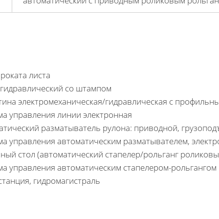
автоматический с приводным роликовым рольган
проката листа
 гидравлический со штампом
тина электромеханическая/гидравлическая с профильн
ма управления линии электронная
атический разматыватель рулона: приводной, грузопод
ма управления автоматическим разматывателем, электр
ный стол (автоматический стапелер/рольганг роликов
ма управления автоматическим стапелером-рольгангом
станция, гидромагистраль