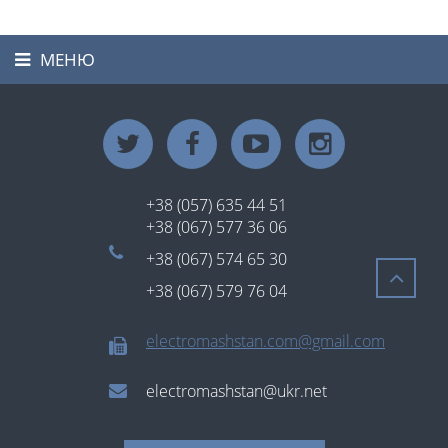
МЕНЮ
Toggle
navigation
+38 (057) 635 44 51
+38 (067) 577 36 06
+38 (067) 574 65 30
+38 (067) 579 76 04
electromashstan.com@gmail.com
electromashstan@ukr.net